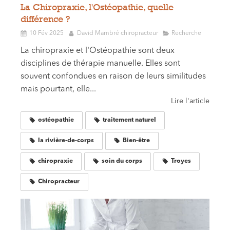
La Chiropraxie, l'Ostéopathie, quelle
différence ?
10 Fév 2025
David Mambré chiropracteur
Recherche
La chiropraxie et l'Ostéopathie sont deux
disciplines de thérapie manuelle. Elles sont
souvent confondues en raison de leurs similitudes
mais pourtant, elle...
Lire l'article
ostéopathie
traitement naturel
la rivière-de-corps
Bien-être
chiropraxie
soin du corps
Troyes
Chiropracteur