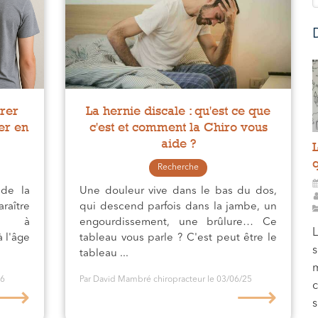
érer
La hernie discale : qu'est ce que
er en
c'est et comment la Chiro vous
aide ?
q
Recherche
 de la
Une douleur vive dans le bas du dos,
raître
qui descend parfois dans la jambe, un
ler à
engourdissement, une brûlure… Ce
L
 l'âge
tableau vous parle ? C'est peut être le
s
tableau ...
m
26
Par David Mambré chiropracteur
le 03/06/25
c
⟶
⟶
s