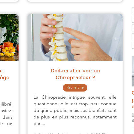
 :
Doit-on aller voir un
tège
Chiropracteur ?
Recherche
La Chiropraxie intrigue souvent, elle
questionne, elle est trop peu connue
libré,
du grand public, mais ses bienfaits sont
aviez-
de plus en plus reconnus, notamment
 dans
par ...
oir un
T