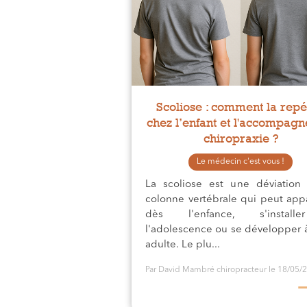
Scoliose : comment la rep
chez l’enfant et l'accompagn
chiropraxie ?
Le médecin c'est vous !
La scoliose est une déviation
colonne vertébrale qui peut appa
dès l'enfance, s'instal
l'adolescence ou se développer à
adulte. Le plu...
Par David Mambré chiropracteur
le 18/05/