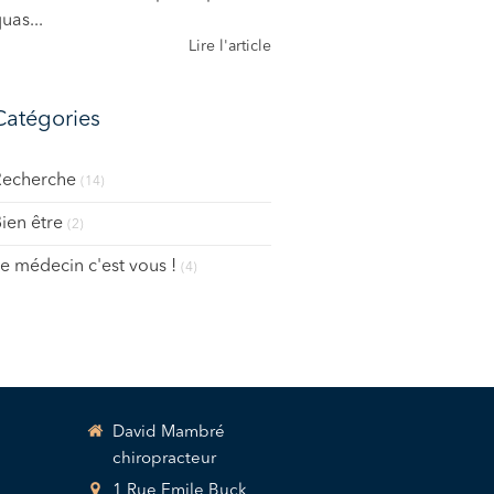
uas...
Lire l'article
Catégories
Recherche
(14)
ien être
(2)
e médecin c'est vous !
(4)
David Mambré
chiropracteur
1 Rue Emile Buck