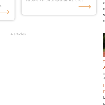
Par David Mambré chiropracteur
le 27/01/25
d
⟶
25
m
⟶
e
m
4 articles
L
l
L
p