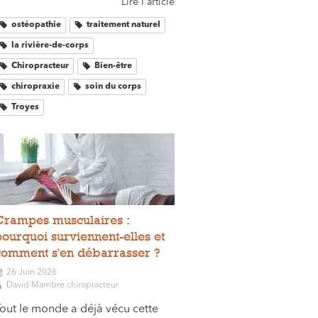
Lire l'article
ostéopathie
traitement naturel
la rivière-de-corps
Chiropracteur
Bien-être
chiropraxie
soin du corps
Troyes
Crampes musculaires :
pourquoi surviennent-elles et
comment s'en débarrasser ?
26 Juin 2026
David Mambré chiropracteur
out le monde a déjà vécu cette