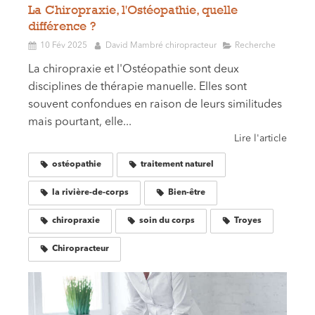
La Chiropraxie, l'Ostéopathie, quelle
différence ?
10 Fév 2025
David Mambré chiropracteur
Recherche
La chiropraxie et l'Ostéopathie sont deux
disciplines de thérapie manuelle. Elles sont
souvent confondues en raison de leurs similitudes
mais pourtant, elle...
Lire l'article
ostéopathie
traitement naturel
la rivière-de-corps
Bien-être
chiropraxie
soin du corps
Troyes
Chiropracteur