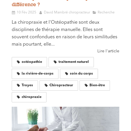
différence ?
10 Fév 2025
David Mambré chiropracteur
Recherche
La chiropraxie et l'Ostéopathie sont deux
disciplines de thérapie manuelle. Elles sont
souvent confondues en raison de leurs similitudes
mais pourtant, elle...
Lire l'article
ostéopathie
traitement naturel
la rivière-de-corps
soin du corps
Troyes
Chiropracteur
Bien-être
chiropraxie