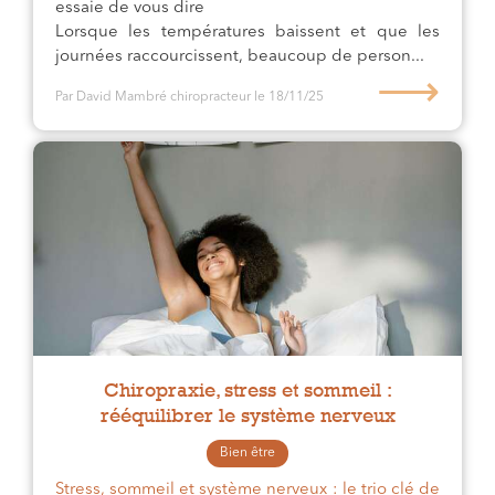
essaie de vous dire
Lorsque les températures baissent et que les
journées raccourcissent, beaucoup de person...
⟶
Par David Mambré chiropracteur
le 18/11/25
Chiropraxie, stress et sommeil :
rééquilibrer le système nerveux
Bien être
Stress, sommeil et système nerveux : le trio clé de