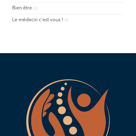
Bien être
(2)
Le médecin c'est vous !
(4)