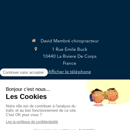
David Mambré chiropracteur
1 Rue Emile Buck
10440
La Riviere De Corps
France
Afficher le téléphone
Du
Mardi
au
Vendredi
de
9h
à
19h
Le
Samedi
de
9h
à
12h
Plan du site
Mentions légales